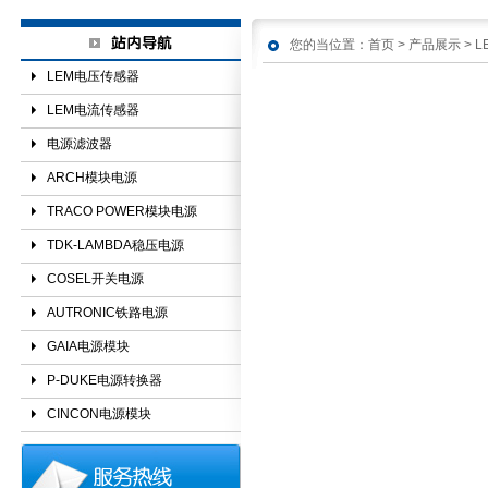
您的当位置：
首页
>
产品展示
>
L
LEM电压传感器
LEM电流传感器
电源滤波器
ARCH模块电源
TRACO POWER模块电源
TDK-LAMBDA稳压电源
COSEL开关电源
AUTRONIC铁路电源
GAIA电源模块
P-DUKE电源转换器
CINCON电源模块